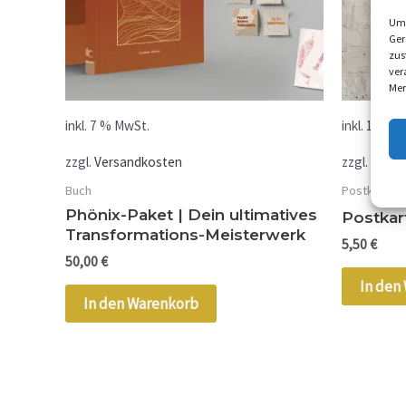
Um 
Ger
zus
ver
Mer
inkl. 7 % MwSt.
inkl. 19 % 
zzgl.
Versandkosten
zzgl.
Versa
Buch
Postkarten
Phönix-Paket | Dein ultimatives
Postkar
Transformations-Meisterwerk
5,50
€
50,00
€
In den
In den Warenkorb