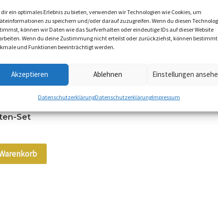
dir ein optimales Erlebnis zu bieten, verwenden wir Technologien wie Cookies, um
äteinformationen zu speichern und/oder darauf zuzugreifen. Wenn du diesen Technolog
timmst, können wir Daten wie das Surfverhalten oder eindeutige IDs auf dieser Website
arbeiten. Wenn du deine Zustimmung nicht erteilst oder zurückziehst, können bestimmt
kmale und Funktionen beeinträchtigt werden.
MwSt.
Akzeptieren
Ablehnen
Einstellungen anseh
ndkosten
Datenschutzerklärung
Datenschutzerklärung
Impressum
ten-Set
 Warenkorb