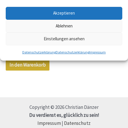
Akzeptieren
inkl. 7 % MwSt.
Ablehnen
zzgl.
Versandkosten
Buch
Einstellungen ansehen
Phönix-Journal
21,97
€
Datenschutzerklärung
Datenschutzerklärung
Impressum
In den Warenkorb
Copyright © 2026 Christian Dänzer
Du verdienst es, glücklich zu sein!
Impressum
|
Datenschutz