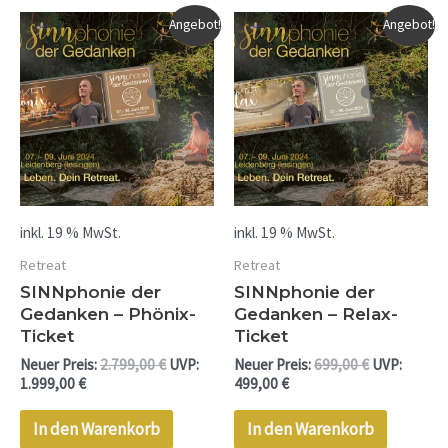
Aktueller
Ursprünglicher
Aktueller
Ursprünglic
Angebot!
Angebot!
Preis
Preis
Preis
Preis
ist:
war:
ist:
war:
1.999,00 €.
2.799,00 €
499,00 €.
699,00 €
inkl. 19 % MwSt.
inkl. 19 % MwSt.
Retreat
Retreat
SINNphonie der
SINNphonie der
Gedanken – Phönix-
Gedanken – Relax-
Ticket
Ticket
Neuer Preis:
2.799,00
€
UVP:
Neuer Preis:
699,00
€
UVP:
1.999,00
€
499,00
€
In den Warenkorb
In den Warenkorb