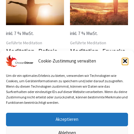
inkl. 7 % MwSt.
inkl. 7 % MwSt.
Geführte Meditation
Geführte Meditation
Meditation „Befreie
Meditation „Erwecke
dein inneres Kind“
den Phönix“
Cookie-Zustimmung verwalten
19,97
€
19,97
€
Um dir ein optimales Erlebnis zu bieten, verwenden wir Technologien wie
In den Warenkorb
In den Warenkorb
Cookies, um Geräteinformationen zu speichern und/oder darauf zuzugreifen.
Wenn du diesen Technologien zustimmst, können wir Daten wie das
Surfverhalten oder eindeutige IDs auf dieser Website verarbeiten. Wenn du deine
Zustimmung nicht erteilst oder zurückziehst, können bestimmte Merkmale und
Funktionen beeinträchtigt werden.
Akzeptieren
Ablehnen