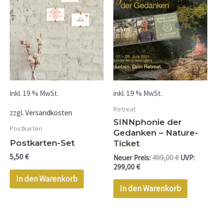
ist:
war:
299,00 €.
499,00 €
inkl. 19 % MwSt.
inkl. 19 % MwSt.
Retreat
zzgl.
Versandkosten
SINNphonie der
Postkarten
Gedanken – Nature-
Postkarten-Set
Ticket
5,50
€
Neuer Preis:
499,00
€
UVP:
299,00
€
In den Warenkorb
In den Warenkorb