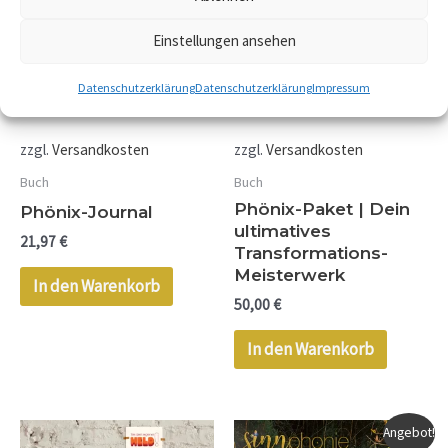
Einstellungen ansehen
Datenschutzerklärung
Datenschutzerklärung
Impressum
inkl. 7 % MwSt.
inkl. 7 % MwSt.
zzgl.
Versandkosten
zzgl.
Versandkosten
Buch
Buch
Phönix-Paket | Dein
Phönix-Journal
ultimatives
21,97
€
Transformations-
Meisterwerk
In den Warenkorb
50,00
€
In den Warenkorb
Aktueller
Ursprünglic
Angebot!
Preis
Preis