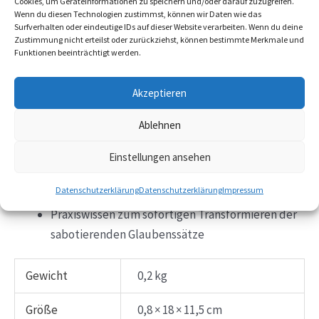
Cookies, um Geräteinformationen zu speichern und/oder darauf zuzugreifen.
Wenn du diesen Technologien zustimmst, können wir Daten wie das
Surfverhalten oder eindeutige IDs auf dieser Website verarbeiten. Wenn du deine
Dein neues Buch kurz zusammengefasst:
Zustimmung nicht erteilst oder zurückziehst, können bestimmte Merkmale und
Funktionen beeinträchtigt werden.
Alles über das Unterbewusstsein
Akzeptieren
Das Zusammenspiel von Körper und Geist
Bewusstsein über deine Blockaden
Ablehnen
Die Gründe, warum du bisher erfolglos gekämpft
hast
Einstellungen ansehen
Wie du die Macht des Unterbewusstseins für dich
Datenschutzerklärung
Datenschutzerklärung
Impressum
nutzt
Praxiswissen zum sofortigen Transformieren der
sabotierenden Glaubenssätze
Gewicht
0,2 kg
Größe
0,8 × 18 × 11,5 cm