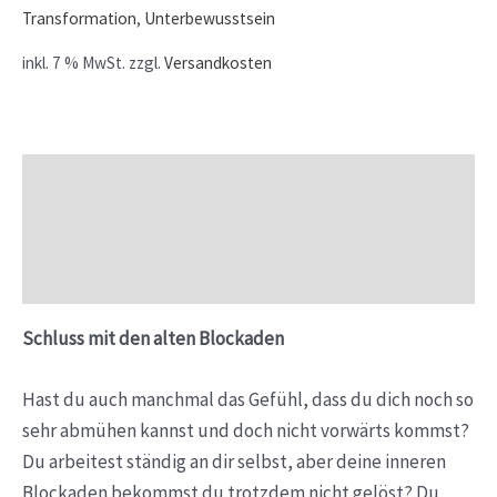
Transformation
,
Unterbewusstsein
inkl. 7 % MwSt.
zzgl.
Versandkosten
Beschreibung
Zusätzliche Informationen
Rezensionen (0)
Schluss mit den alten Blockaden
Hast du auch manchmal das Gefühl, dass du dich noch so
sehr abmühen kannst und doch nicht vorwärts kommst?
Du arbeitest ständig an dir selbst, aber deine inneren
Blockaden bekommst du trotzdem nicht gelöst? Du