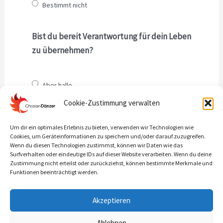
Bestimmt nicht
Bist du bereit Verantwortung für dein Leben
zu übernehmen?
Aber hallo
Nee, ich bleibe in meiner Opferrolle
Cookie-Zustimmung verwalten
Um dir ein optimales Erlebnis zu bieten, verwenden wir Technologien wie
Willst du das Gedankenkarussell aus
Cookies, um Geräteinformationen zu speichern und/oder darauf zuzugreifen.
Wenn du diesen Technologien zustimmst, können wir Daten wie das
Selbstzweifeln stoppen?
Surfverhalten oder eindeutige IDs auf dieser Website verarbeiten. Wenn du deine
Zustimmung nicht erteilst oder zurückziehst, können bestimmte Merkmale und
Funktionen beeinträchtigt werden.
Jaaa
Neee
Akzeptieren
Ablehnen