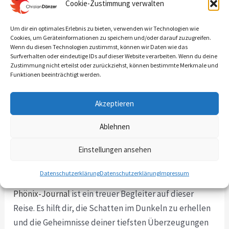
Cookie-Zustimmung verwalten
Potenzial deiner Transformation zu entfalten, musst
du auch die Dunkelheit unter der Oberfläche
Um dir ein optimales Erlebnis zu bieten, verwenden wir Technologien wie
beleuchten. Du musst die Muster und Überzeugungen
Cookies, um Geräteinformationen zu speichern und/oder darauf zuzugreifen.
Wenn du diesen Technologien zustimmst, können wir Daten wie das
erkennen, die dort verborgen sind.
Surfverhalten oder eindeutige IDs auf dieser Website verarbeiten. Wenn du deine
Zustimmung nicht erteilst oder zurückziehst, können bestimmte Merkmale und
Funktionen beeinträchtigt werden.
Du musst den Tanz zwischen Bewusstsein und
Unterbewusstsein meistern.
Akzeptieren
Vielleicht fragst du dich jetzt, wie du diesen
Ablehnen
majestätischen Tanz beherrschen kannst.
Einstellungen ansehen
Die Antwort liegt in der bewussten Arbeit, die mit der
Datenschutzerklärung
Datenschutzerklärung
Impressum
Entdeckung des Unterbewusstseins beginnt. Das
Phönix-Journal
ist ein treuer Begleiter auf dieser
Reise. Es hilft dir, die Schatten im Dunkeln zu erhellen
und die Geheimnisse deiner tiefsten Überzeugungen