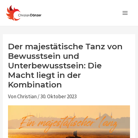
Zum
Post
Main
Inhalt
navigation
Men
springen
Der majestätische Tanz von
Bewusstsein und
Unterbewusstsein: Die
Macht liegt in der
Kombination
Von
Christian
/
30. Oktober 2023