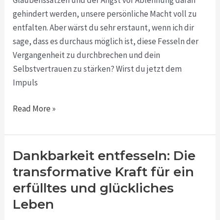
Macht
gehindert werden, unsere persönliche Macht voll zu
zurückgewinnst
entfalten. Aber wärst du sehr erstaunt, wenn ich dir
sage, dass es durchaus möglich ist, diese Fesseln der
Vergangenheit zu durchbrechen und dein
Selbstvertrauen zu stärken? Wirst du jetzt dem
Impuls
Read More »
Dankbarkeit entfesseln: Die
Dankbarkeit
entfesseln:
transformative Kraft für ein
Die
erfülltes und glückliches
transformative
Leben
Kraft