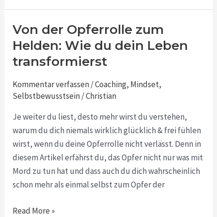
Von der Opferrolle zum
Von
der
Helden: Wie du dein Leben
Opferrolle
transformierst
zum
Helden:
Kommentar verfassen
/
Coaching
,
Mindset
,
Wie
Selbstbewusstsein
/
Christian
du
Je weiter du liest, desto mehr wirst du verstehen,
dein
warum du dich niemals wirklich glücklich & frei fühlen
Leben
wirst, wenn du deine Opferrolle nicht verlässt. Denn in
transformierst
diesem Artikel erfährst du, das Opfer nicht nur was mit
Mord zu tun hat und dass auch du dich wahrscheinlich
schon mehr als einmal selbst zum Opfer der
Read More »