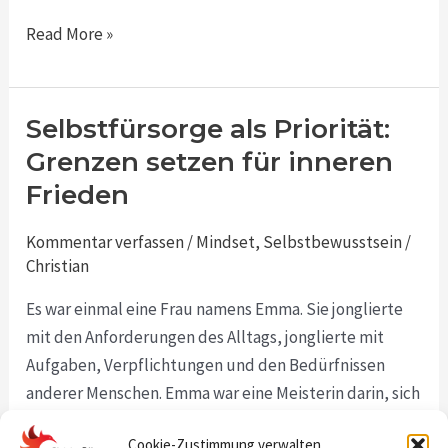
Read More »
Selbstfürsorge als Priorität:
Selbstfürsorge
als
Grenzen setzen für inneren
Priorität:
Frieden
Grenzen
setzen
Kommentar verfassen
/
Mindset
,
Selbstbewusstsein
/
für
Christian
inneren
Es war einmal eine Frau namens Emma. Sie jonglierte
Frieden
mit den Anforderungen des Alltags, jonglierte mit
Aufgaben, Verpflichtungen und den Bedürfnissen
anderer Menschen. Emma war eine Meisterin darin, sich
um andere zu kümmern, aber sie vernachlässigte eine
Cookie-Zustimmung verwalten