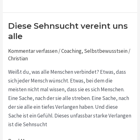
Diese Sehnsucht vereint uns
Diese
Sehnsucht
alle
vereint
Kommentar verfassen
/
Coaching
,
Selbstbewusstsein
/
uns
Christian
alle
Weißt du, was alle Menschen verbindet? Etwas, dass
sich jeder Mensch wünscht. Etwas, bei dem die
meisten nicht mal wissen, dass sie es sich Menschen.
Eine Sache, nach der sie alle streben. Eine Sache, nach
der sie alle ein tiefes Verlangen haben. Und diese
Sache ist ein Gefühl. Dieses unfassbar starke Verlangen
ist die Sehnsucht