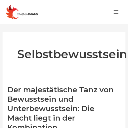
Zum
Post
Main
Inhalt
pagination
Men
springen
Selbstbewusstsein
Der majestätische Tanz von
Der
majestätische
Bewusstsein und
Tanz
Unterbewusstsein: Die
von
Macht liegt in der
Bewusstsein
Kombination