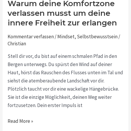
Abenteuer
Warum deine Komfortzone
beginnt:
verlassen musst um deine
Warum
innere Freiheit zur erlangen
deine
Komfortzone
Kommentar verfassen
/
Mindset
,
Selbstbewusstsein
/
verlassen
Christian
musst
Stell dir vor, du bist auf einem schmalen Pfad in den
um
Bergen unterwegs. Du spürst den Wind auf deiner
deine
Haut, hörst das Rauschen des Flusses unten im Tal und
innere
siehst die atemberaubende Landschaft vor dir.
Freiheit
Plötzlich taucht vor dir eine wackelige Hängebrücke.
zur
Sie ist die einzige Möglichkeit, deinen Weg weiter
erlangen
fortzusetzen. Dein erster Impuls ist
Read More »