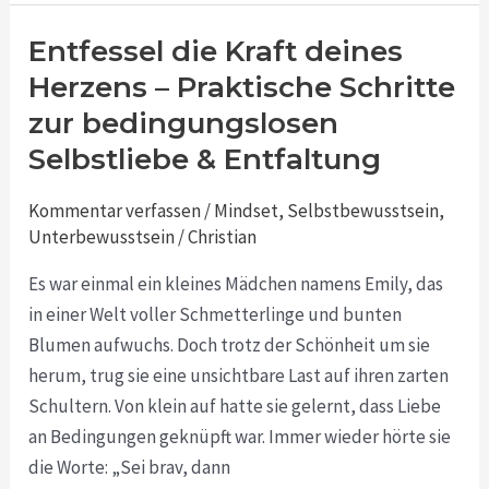
Entfessel die Kraft deines
Entfessel
die
Herzens – Praktische Schritte
Kraft
zur bedingungslosen
deines
Selbstliebe & Entfaltung
Herzens
–
Kommentar verfassen
/
Mindset
,
Selbstbewusstsein
,
Praktische
Unterbewusstsein
/
Christian
Schritte
Es war einmal ein kleines Mädchen namens Emily, das
zur
in einer Welt voller Schmetterlinge und bunten
bedingungslosen
Blumen aufwuchs. Doch trotz der Schönheit um sie
Selbstliebe
herum, trug sie eine unsichtbare Last auf ihren zarten
&
Schultern. Von klein auf hatte sie gelernt, dass Liebe
Entfaltung
an Bedingungen geknüpft war. Immer wieder hörte sie
die Worte: „Sei brav, dann