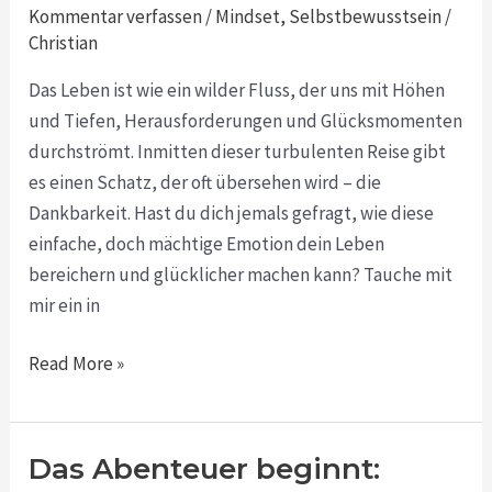
für
Kommentar verfassen
/
Mindset
,
Selbstbewusstsein
/
ein
Christian
erfülltes
Das Leben ist wie ein wilder Fluss, der uns mit Höhen
und
und Tiefen, Herausforderungen und Glücksmomenten
glückliches
durchströmt. Inmitten dieser turbulenten Reise gibt
Leben
es einen Schatz, der oft übersehen wird – die
Dankbarkeit. Hast du dich jemals gefragt, wie diese
einfache, doch mächtige Emotion dein Leben
bereichern und glücklicher machen kann? Tauche mit
mir ein in
Read More »
Das Abenteuer beginnt:
Das