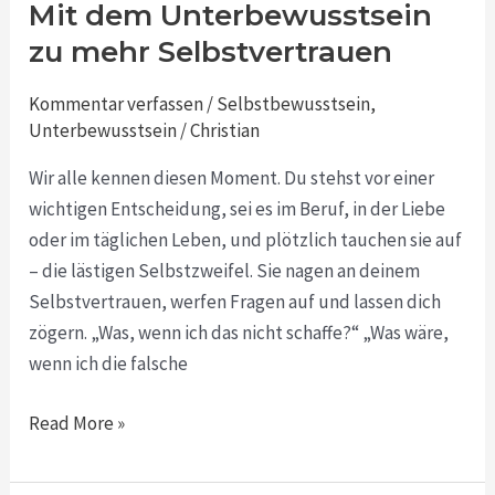
überwinden:
Mit dem Unterbewusstsein
Mit
zu mehr Selbstvertrauen
dem
Unterbewusstsein
Kommentar verfassen
/
Selbstbewusstsein
,
zu
Unterbewusstsein
/
Christian
mehr
Wir alle kennen diesen Moment. Du stehst vor einer
Selbstvertrauen
wichtigen Entscheidung, sei es im Beruf, in der Liebe
oder im täglichen Leben, und plötzlich tauchen sie auf
– die lästigen Selbstzweifel. Sie nagen an deinem
Selbstvertrauen, werfen Fragen auf und lassen dich
zögern. „Was, wenn ich das nicht schaffe?“ „Was wäre,
wenn ich die falsche
Read More »