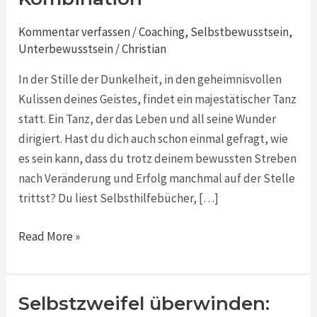
und
Unterbewusstsein:
Kommentar verfassen
/
Coaching
,
Selbstbewusstsein
,
Die
Unterbewusstsein
/
Christian
Macht
In der Stille der Dunkelheit, in den geheimnisvollen
liegt
Kulissen deines Geistes, findet ein majestätischer Tanz
in
statt. Ein Tanz, der das Leben und all seine Wunder
der
dirigiert. Hast du dich auch schon einmal gefragt, wie
Kombination
es sein kann, dass du trotz deinem bewussten Streben
nach Veränderung und Erfolg manchmal auf der Stelle
trittst? Du liest Selbsthilfebücher, […]
Read More »
Selbstzweifel überwinden:
Selbstzweifel