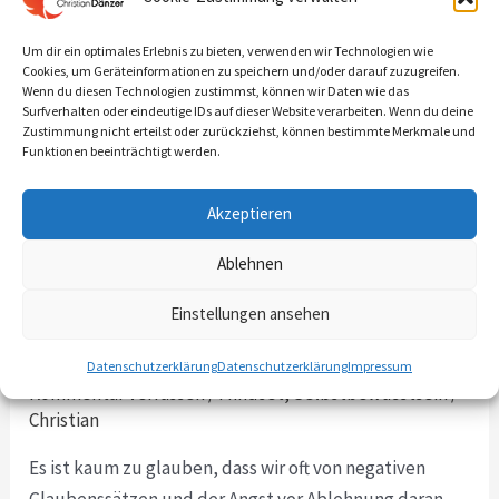
entscheidende Person: sich selbst. Tag für Tag spürte
Emma, wie ihre Energie langsam schwand und ihr
Um dir ein optimales Erlebnis zu bieten, verwenden wir Technologien wie
innerer Frieden
Cookies, um Geräteinformationen zu speichern und/oder darauf zuzugreifen.
Wenn du diesen Technologien zustimmst, können wir Daten wie das
Surfverhalten oder eindeutige IDs auf dieser Website verarbeiten. Wenn du deine
Read More »
Zustimmung nicht erteilst oder zurückziehst, können bestimmte Merkmale und
Funktionen beeinträchtigt werden.
Akzeptieren
Grenzen setzen und
Grenzen
setzen
Selbstvertrauen stärken: Wie
Ablehnen
und
du deine persönliche Macht
Einstellungen ansehen
Selbstvertrauen
zurückgewinnst
stärken:
Datenschutzerklärung
Datenschutzerklärung
Impressum
Wie
Kommentar verfassen
/
Mindset
,
Selbstbewusstsein
/
du
Christian
deine
Es ist kaum zu glauben, dass wir oft von negativen
persönliche
Glaubenssätzen und der Angst vor Ablehnung daran