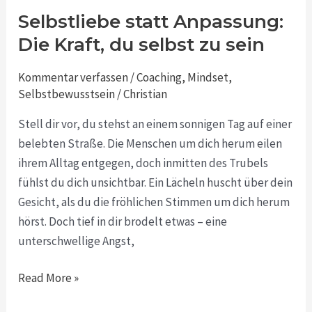
Selbstliebe statt Anpassung:
Selbstliebe
statt
Die Kraft, du selbst zu sein
Anpassung:
Kommentar verfassen
/
Coaching
,
Mindset
,
Die
Selbstbewusstsein
/
Christian
Kraft,
du
Stell dir vor, du stehst an einem sonnigen Tag auf einer
selbst
belebten Straße. Die Menschen um dich herum eilen
zu
ihrem Alltag entgegen, doch inmitten des Trubels
sein
fühlst du dich unsichtbar. Ein Lächeln huscht über dein
Gesicht, als du die fröhlichen Stimmen um dich herum
hörst. Doch tief in dir brodelt etwas – eine
unterschwellige Angst,
Read More »