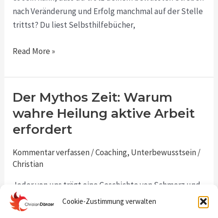
nach Veränderung und Erfolg manchmal auf der Stelle
trittst? Du liest Selbsthilfebücher,
Read More »
Der Mythos Zeit: Warum
Der
Mythos
wahre Heilung aktive Arbeit
Zeit:
erfordert
Warum
wahre
Kommentar verfassen
/
Coaching
,
Unterbewusstsein
/
Heilung
Christian
aktive
Jeder von uns trägt eine Geschichte von Schmerz und
Arbeit
Verletzungen in sich. Momente, in denen wir uns
Cookie-Zustimmung verwalten
erfordert
verlassen, ungeliebt oder gebrochen gefühlt haben.