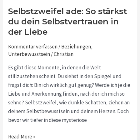
Selbstzweifel ade: So stärkst
Selbstzweifel
ade:
du dein Selbstvertrauen in
So
der Liebe
stärkst
du
Kommentar verfassen
/
Beziehungen
,
dein
Unterbewusstsein
/
Christian
Selbstvertrauen
Es gibt diese Momente, in denen die Welt
in
stillzustehen scheint. Du siehst in den Spiegel und
der
fragst dich: Bin ich wirklich gut genug? Werde ich je die
Liebe
Liebe und Anerkennung finden, nach der ich mich so
sehne? Selbstzweifel, wie dunkle Schatten, ziehen an
deinem Selbstbewusstsein und deinem Herzen. Doch
bevor wir tiefer in diese mysteriöse
Read More »