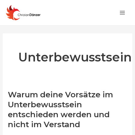
Zum
Post
Main
Inhalt
pagination
Men
springen
Unterbewusstsein
Warum deine Vorsätze im
Warum
deine
Unterbewusstsein
Vorsätze
entschieden werden und
im
nicht im Verstand
Unterbewusstsein