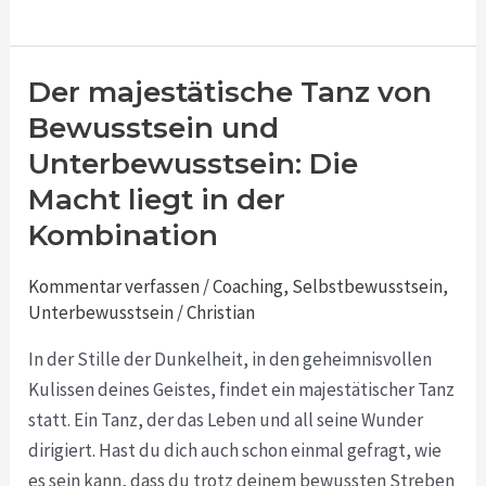
Der majestätische Tanz von
Der
majestätische
Bewusstsein und
Tanz
Unterbewusstsein: Die
von
Macht liegt in der
Bewusstsein
Kombination
und
Unterbewusstsein:
Kommentar verfassen
/
Coaching
,
Selbstbewusstsein
,
Die
Unterbewusstsein
/
Christian
Macht
In der Stille der Dunkelheit, in den geheimnisvollen
liegt
Kulissen deines Geistes, findet ein majestätischer Tanz
in
statt. Ein Tanz, der das Leben und all seine Wunder
der
dirigiert. Hast du dich auch schon einmal gefragt, wie
Kombination
es sein kann, dass du trotz deinem bewussten Streben