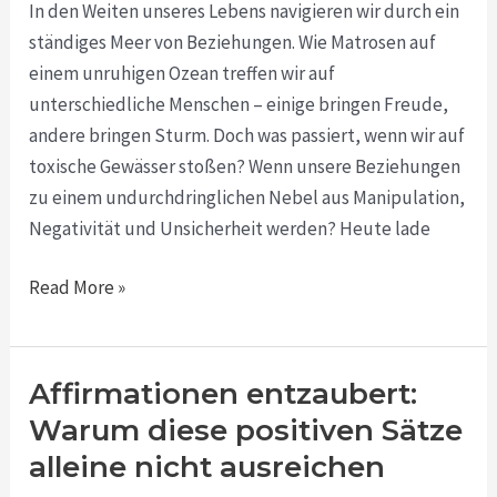
In den Weiten unseres Lebens navigieren wir durch ein
gesunden
ständiges Meer von Beziehungen. Wie Matrosen auf
Beziehungen
einem unruhigen Ozean treffen wir auf
unterschiedliche Menschen – einige bringen Freude,
andere bringen Sturm. Doch was passiert, wenn wir auf
toxische Gewässer stoßen? Wenn unsere Beziehungen
zu einem undurchdringlichen Nebel aus Manipulation,
Negativität und Unsicherheit werden? Heute lade
Read More »
Affirmationen entzaubert:
Affirmationen
entzaubert:
Warum diese positiven Sätze
Warum
alleine nicht ausreichen
diese