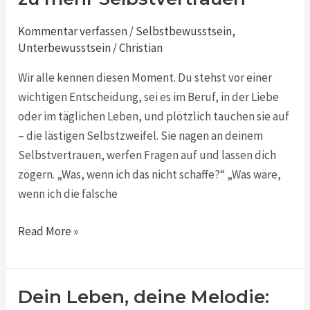
dem
Unterbewusstsein
Kommentar verfassen
/
Selbstbewusstsein
,
zu
Unterbewusstsein
/
Christian
mehr
Wir alle kennen diesen Moment. Du stehst vor einer
Selbstvertrauen
wichtigen Entscheidung, sei es im Beruf, in der Liebe
oder im täglichen Leben, und plötzlich tauchen sie auf
– die lästigen Selbstzweifel. Sie nagen an deinem
Selbstvertrauen, werfen Fragen auf und lassen dich
zögern. „Was, wenn ich das nicht schaffe?“ „Was wäre,
wenn ich die falsche
Read More »
Dein Leben, deine Melodie:
Dein