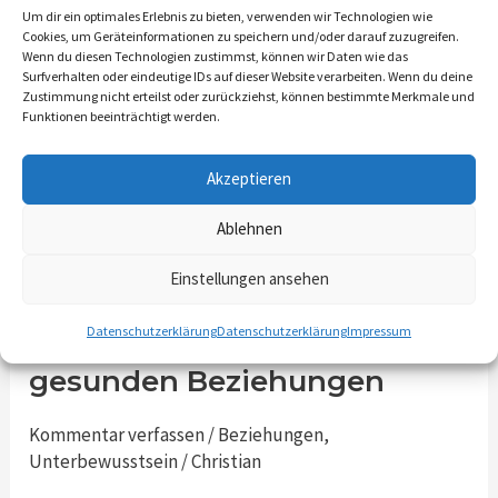
Diese Wunden verbergen wir oft tief in unserem
Um dir ein optimales Erlebnis zu bieten, verwenden wir Technologien wie
Cookies, um Geräteinformationen zu speichern und/oder darauf zuzugreifen.
Inneren, in der Hoffnung, dass sie mit der Zeit
Wenn du diesen Technologien zustimmst, können wir Daten wie das
Surfverhalten oder eindeutige IDs auf dieser Website verarbeiten. Wenn du deine
verschwinden werden. Doch die Wahrheit ist
Zustimmung nicht erteilst oder zurückziehst, können bestimmte Merkmale und
komplexer. In diesem Artikel tauchen wir gemeinsam
Funktionen beeinträchtigt werden.
in die
Akzeptieren
Read More »
Ablehnen
Einstellungen ansehen
Grenzen setzen und
Grenzen
Datenschutzerklärung
Datenschutzerklärung
Impressum
setzen
loslassen: Der Schlüssel zu
und
gesunden Beziehungen
loslassen:
Der
Kommentar verfassen
/
Beziehungen
,
Schlüssel
Unterbewusstsein
/
Christian
zu