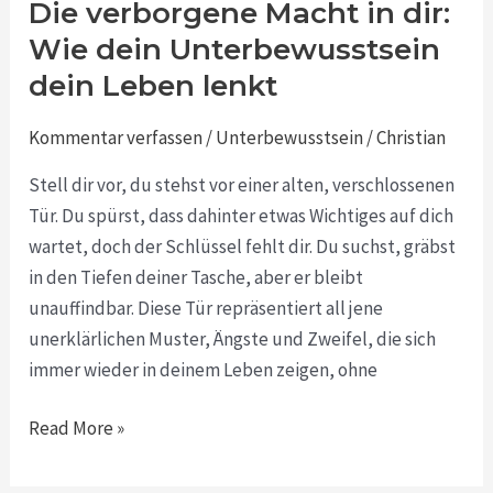
Die verborgene Macht in dir:
Die
verborgene
Wie dein Unterbewusstsein
Macht
dein Leben lenkt
in
dir:
Kommentar verfassen
/
Unterbewusstsein
/
Christian
Wie
Stell dir vor, du stehst vor einer alten, verschlossenen
dein
Tür. Du spürst, dass dahinter etwas Wichtiges auf dich
Unterbewusstsein
wartet, doch der Schlüssel fehlt dir. Du suchst, gräbst
dein
in den Tiefen deiner Tasche, aber er bleibt
Leben
unauffindbar. Diese Tür repräsentiert all jene
lenkt
unerklärlichen Muster, Ängste und Zweifel, die sich
immer wieder in deinem Leben zeigen, ohne
Read More »