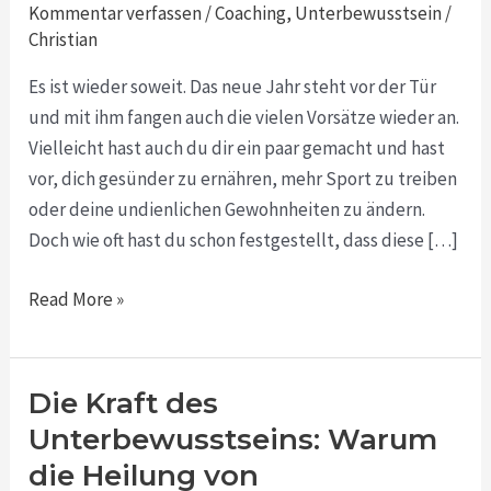
entschieden
Kommentar verfassen
/
Coaching
,
Unterbewusstsein
/
werden
Christian
und
Es ist wieder soweit. Das neue Jahr steht vor der Tür
nicht
und mit ihm fangen auch die vielen Vorsätze wieder an.
im
Vielleicht hast auch du dir ein paar gemacht und hast
Verstand
vor, dich gesünder zu ernähren, mehr Sport zu treiben
oder deine undienlichen Gewohnheiten zu ändern.
Doch wie oft hast du schon festgestellt, dass diese […]
Read More »
Die Kraft des
Die
Kraft
Unterbewusstseins: Warum
des
die Heilung von