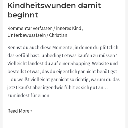
Unterbewusstseins:
Kindheitswunden damit
Warum
beginnt
die
Heilung
Kommentar verfassen
/
inneres Kind
,
von
Unterbewusstsein
/
Christian
Kindheitswunden
Kennst du auch diese Momente, in denen du plötzlich
damit
das Gefühl hast, unbedingt etwas kaufen zu müssen?
beginnt
Vielleicht landest du auf einer Shopping-Website und
bestellst etwas, das du eigentlich gar nicht benötigst
– du weißt vielleicht gar nicht so richtig, warum du das
jetzt kaufst aber irgendwie fühlt es sich gut an…
zumindest für einen
Read More »