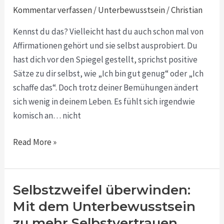
positiven
Kommentar verfassen
/
Unterbewusstsein
/
Christian
Sätze
Kennst du das? Vielleicht hast du auch schon mal von
alleine
Affirmationen gehört und sie selbst ausprobiert. Du
nicht
hast dich vor den Spiegel gestellt, sprichst positive
ausreichen
Sätze zu dir selbst, wie „Ich bin gut genug“ oder „Ich
schaffe das“. Doch trotz deiner Bemühungen ändert
sich wenig in deinem Leben. Es fühlt sich irgendwie
komisch an… nicht
Read More »
Selbstzweifel überwinden:
Selbstzweifel
überwinden:
Mit dem Unterbewusstsein
Mit
zu mehr Selbstvertrauen