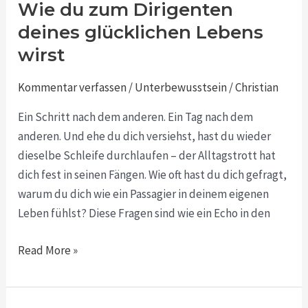
Leben,
Wie du zum Dirigenten
deine
deines glücklichen Lebens
Melodie:
wirst
Wie
du
Kommentar verfassen
/
Unterbewusstsein
/
Christian
zum
Ein Schritt nach dem anderen. Ein Tag nach dem
Dirigenten
anderen. Und ehe du dich versiehst, hast du wieder
deines
dieselbe Schleife durchlaufen – der Alltagstrott hat
glücklichen
dich fest in seinen Fängen. Wie oft hast du dich gefragt,
Lebens
warum du dich wie ein Passagier in deinem eigenen
wirst
Leben fühlst? Diese Fragen sind wie ein Echo in den
Read More »