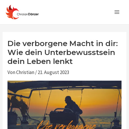
Zum
Post
Main
Inhalt
navigation
Men
springen
Die verborgene Macht in dir:
Wie dein Unterbewusstsein
dein Leben lenkt
Von
Christian
/
21. August 2023