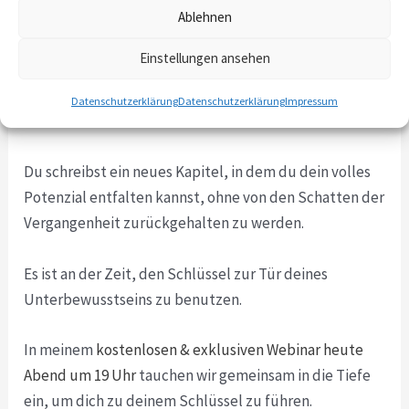
Ein neues Kapitel
Ablehnen
Der Weg zur Veränderung beginnt im Inneren. Wenn du
Einstellungen ansehen
bereit bist, dich den tief verwurzelten Mustern zu
stellen, die dein Leben beeinflussen, öffnest du die
Datenschutzerklärung
Datenschutzerklärung
Impressum
Tür zu einem erfüllteren Leben.
Du schreibst ein neues Kapitel, in dem du dein volles
Potenzial entfalten kannst, ohne von den Schatten der
Vergangenheit zurückgehalten zu werden.
Es ist an der Zeit, den Schlüssel zur Tür deines
Unterbewusstseins zu benutzen.
In meinem
kostenlosen & exklusiven Webinar heute
Abend um 19 Uhr
tauchen wir gemeinsam in die Tiefe
ein, um dich zu deinem Schlüssel zu führen.