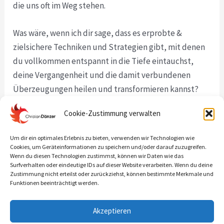
die uns oft im Weg stehen.
Was wäre, wenn ich dir sage, dass es erprobte &
zielsichere Techniken und Strategien gibt, mit denen
du vollkommen entspannt in die Tiefe eintauchst,
deine Vergangenheit und die damit verbundenen
Überzeugungen heilen und transformieren kannst?
Cookie-Zustimmung verwalten
Indem du auf eine ganz bestimmte Art & Weise in
deine Vergangenheit zurückgehst und dich mit den
Um dir ein optimales Erlebnis zu bieten, verwenden wir Technologien wie
Situationen auseinandersetzt, die diese Muster
Cookies, um Geräteinformationen zu speichern und/oder darauf zuzugreifen.
Wenn du diesen Technologien zustimmst, können wir Daten wie das
unbewusst geschaffen haben, befreist du dich von den
Surfverhalten oder eindeutige IDs auf dieser Website verarbeiten. Wenn du deine
unscheinbaren und doch lebens-kontrollierenden
Zustimmung nicht erteilst oder zurückziehst, können bestimmte Merkmale und
Funktionen beeinträchtigt werden.
Einflüssen und kannst dein Leben in eine neue
Richtung lenken.
Akzeptieren