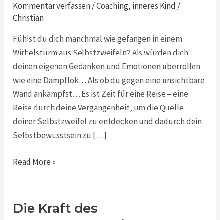
Reise
Kommentar verfassen
/
Coaching
,
inneres Kind
/
durch
Christian
die
Fühlst du dich manchmal wie gefangen in einem
Vergangenheit
Wirbelsturm aus Selbstzweifeln? Als würden dich
deinen eigenen Gedanken und Emotionen überrollen
wie eine Dampflok… Als ob du gegen eine unsichtbare
Wand ankämpfst… Es ist Zeit für eine Reise – eine
Reise durch deine Vergangenheit, um die Quelle
deiner Selbstzweifel zu entdecken und dadurch dein
Selbstbewusstsein zu […]
Read More »
Die Kraft des
Die