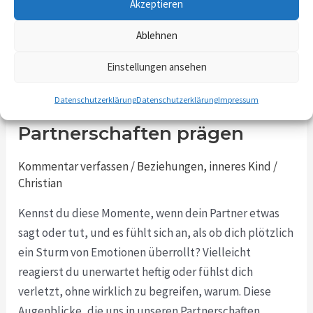
Akzeptieren
Ablehnen
Wunden heilen, Bindungen
Wunden
Einstellungen ansehen
heilen,
stärken: Wie
Bindungen
Datenschutzerklärung
Datenschutzerklärung
Impressum
Kindheitserfahrungen deine
stärken:
Partnerschaften prägen
Wie
Kindheitserfahrungen
Kommentar verfassen
/
Beziehungen
,
inneres Kind
/
deine
Christian
Partnerschaften
Kennst du diese Momente, wenn dein Partner etwas
prägen
sagt oder tut, und es fühlt sich an, als ob dich plötzlich
ein Sturm von Emotionen überrollt? Vielleicht
reagierst du unerwartet heftig oder fühlst dich
verletzt, ohne wirklich zu begreifen, warum. Diese
Augenblicke, die uns in unseren Partnerschaften