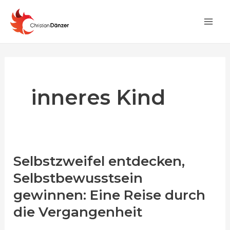
Zum
Main
Inhalt
Men
springen
inneres Kind
Selbstzweifel entdecken,
Selbstzweifel
entdecken,
Selbstbewusstsein
Selbstbewusstsein
gewinnen: Eine Reise durch
gewinnen:
die Vergangenheit
Eine