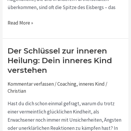
überkommen, sind oft die Spitze des Eisbergs – das
Read More »
Der Schlüssel zur inneren
Der
Schlüssel
Heilung: Dein inneres Kind
zur
verstehen
inneren
Heilung:
Kommentar verfassen
/
Coaching
,
inneres Kind
/
Dein
Christian
inneres
Hast du dich schon einmal gefragt, warum du trotz
Kind
einer vermeintlich glücklichen Kindheit, als
verstehen
Erwachsener noch immer mit Unsicherheiten, Ängsten
oder unerklärlichen Reaktionen zu kämpfen hast? In