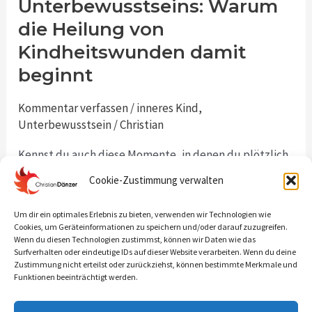
Kraft
Unterbewusstseins: Warum
des
die Heilung von
Unterbewusstseins:
Kindheitswunden damit
Warum
beginnt
die
Heilung
Kommentar verfassen
/
inneres Kind
,
von
Unterbewusstsein
/
Christian
Kindheitswunden
Kennst du auch diese Momente, in denen du plötzlich
damit
das Gefühl hast, unbedingt etwas kaufen zu müssen?
beginnt
Cookie-Zustimmung verwalten
Vielleicht landest du auf einer Shopping-Website und
bestellst etwas, das du eigentlich gar nicht benötigst
Um dir ein optimales Erlebnis zu bieten, verwenden wir Technologien wie
Cookies, um Geräteinformationen zu speichern und/oder darauf zuzugreifen.
– du weißt vielleicht gar nicht so richtig, warum du das
Wenn du diesen Technologien zustimmst, können wir Daten wie das
jetzt kaufst aber irgendwie fühlt es sich gut an…
Surfverhalten oder eindeutige IDs auf dieser Website verarbeiten. Wenn du deine
Zustimmung nicht erteilst oder zurückziehst, können bestimmte Merkmale und
zumindest für einen
Funktionen beeinträchtigt werden.
Read More »