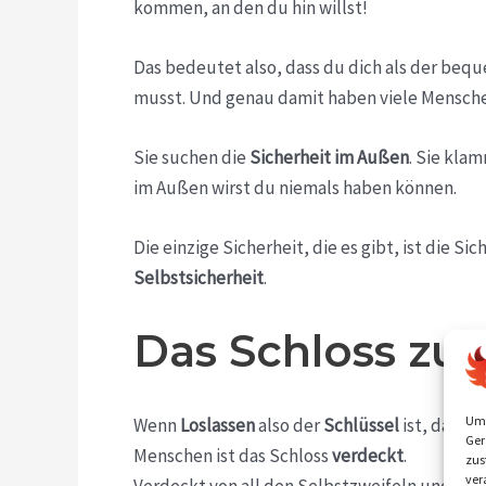
kommen, an den du hin willst!
Das bedeutet also, dass du dich als der be
musst. Und genau damit haben viele Mensch
Sie suchen die
Sicherheit im Außen
. Sie klam
im Außen wirst du niemals haben können.
Die einzige Sicherheit, die es gibt, ist die Sic
Selbstsicherheit
.
Das Schloss zu
Um 
Wenn
Loslassen
also der
Schlüssel
ist, dann i
Ger
Menschen ist das Schloss
verdeckt
.
zus
ver
Verdeckt von all den Selbstzweifeln und der 