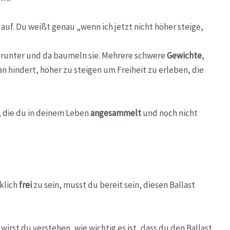
 auf. Du weißt genau „wenn ich jetzt nicht höher steige,
erunter und da baumeln sie. Mehrere schwere
Gewichte
,
an hindert, höher zu steigen um Freiheit zu erleben, die
e, die du in deinem Leben
angesammelt
und noch nicht
klich
frei
zu sein, musst du bereit sein, diesen Ballast
wirst du verstehen, wie wichtig es ist, dass du den Ballast