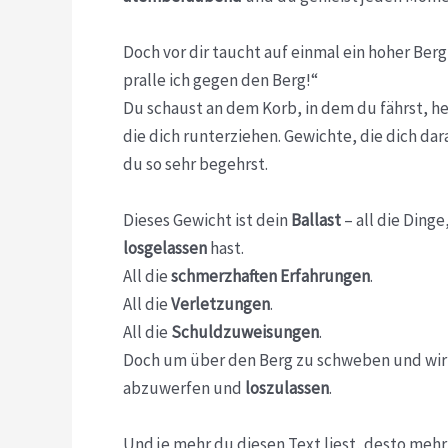
Doch vor dir taucht auf einmal ein hoher Berg
pralle ich gegen den Berg!“
Du schaust an dem Korb, in dem du fährst, h
die dich runterziehen. Gewichte, die dich dar
du so sehr begehrst.
Dieses Gewicht ist dein
Ballast
– all die Ding
losgelassen
hast.
All die
schmerzhaften Erfahrungen
.
All die
Verletzungen
.
All die
Schuldzuweisungen
.
Doch um über den Berg zu schweben und wir
abzuwerfen und
loszulassen
.
Und je mehr du diesen Text liest, desto mehr 