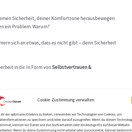
quemen Sicherheit, deiner Komfortzone herausbewegen
en ein Problem. Warum?
mern sich an etwas, dass es nicht gibt – denn Sicherheit
herheit in dir. In Form von
Selbstvertrauen &
m Schlüssel
Cookie-Zustimmung verwalten
dir ein optimales Erlebnis zu bieten, verwenden wir Technologien wie Cookies, um
st die
Selbstsicherheit
das
Schloss
. Doch bei den meisten
äteinformationen zu speichern und/oder darauf zuzugreifen. Wenn du diesen Technolog
timmst, können wir Daten wie das Surfverhalten oder eindeutige IDs auf dieser Website
arbeiten. Wenn du deine Zustimmung nicht erteilst oder zurückziehst, können bestimmt
Unsicherheit. Von all den Sorgen und