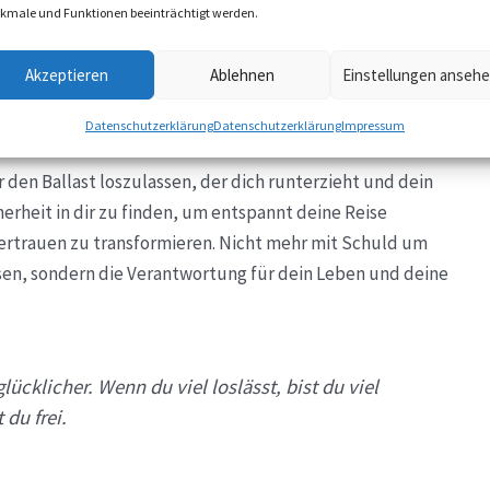
kmale und Funktionen beeinträchtigt werden.
den Worten und prägenden Erfahrungen.
Akzeptieren
Ablehnen
Einstellungen anseh
 sie verstanden haben wie wichtig das Loslassen ist. Doch
ecken können. Sie sehen das Schloss nicht.
Datenschutzerklärung
Datenschutzerklärung
Impressum
ur den Ballast loszulassen, der dich runterzieht und dein
rheit in dir zu finden, um entspannt deine Reise
vertrauen zu transformieren. Nicht mehr mit Schuld um
sen, sondern die Verantwortung für dein Leben und deine
lücklicher. Wenn du viel loslässt, bist du viel
 du frei.