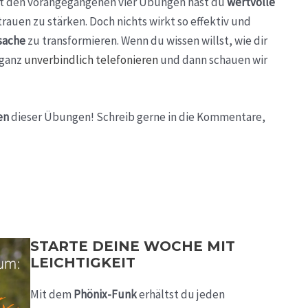
Mit den vorangegangenen vier Übungen hast du
wertvolle
auen zu stärken. Doch nichts wirkt so effektiv und
sache
zu transformieren. Wenn du wissen willst, wie dir
 ganz
unverbindlich telefonieren
und dann schauen wir
en
dieser Übungen! Schreib gerne in die Kommentare,
STARTE DEINE WOCHE MIT
LEICHTIGKEIT
Mit dem
Phönix-Funk
erhältst du jeden