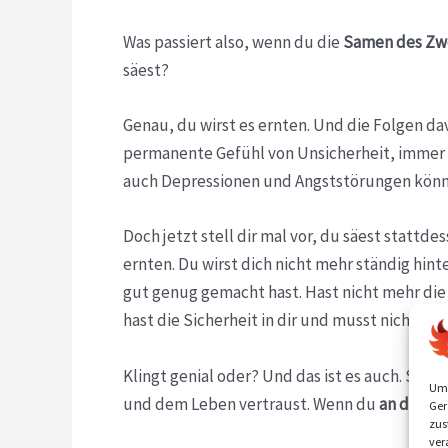
Was passiert also, wenn du die
Samen des Zwe
säest?
Genau, du wirst es ernten. Und die Folgen da
permanente Gefühl von Unsicherheit, immer
auch Depressionen und Angststörungen könne
Doch jetzt stell dir mal vor, du säest stattde
ernten. Du wirst dich nicht mehr ständig hint
gut genug gemacht hast. Hast nicht mehr die g
hast die Sicherheit in dir und musst nicht m
Klingt genial oder? Und das ist es auch. Stell 
Um 
und dem Leben vertraust. Wenn du
an dich g
Ger
zus
ver