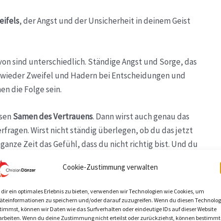
ifels
, der Angst und der Unsicherheit in deinem Geist
von sind unterschiedlich. Ständige Angst und Sorge, das
 wieder Zweifel und Hadern bei Entscheidungen und
n die Folge sein.
ssen
Samen des Vertrauens
. Dann wirst auch genau das
erfragen. Wirst nicht ständig überlegen, ob du das jetzt
anze Zeit das Gefühl, dass du nicht richtig bist. Und du
ehr im Außen danach suchen.
Cookie-Zustimmung verwalten
dir dein Leben ruhig mal vor, wie es sein wird, wenn du dir
dir ein optimales Erlebnis zu bieten, verwenden wir Technologien wie Cookies, um
laubst
und weißt, dass du
alles schaffen kannst
.
äteinformationen zu speichern und/oder darauf zuzugreifen. Wenn du diesen Technolog
timmst, können wir Daten wie das Surfverhalten oder eindeutige IDs auf dieser Website
arbeiten. Wenn du deine Zustimmung nicht erteilst oder zurückziehst, können bestimmt