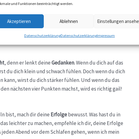
ngen gelingt es
kmale und Funktionen beeinträchtigt werden.
Akzeptieren
Ablehnen
Einstellungen anseh
n Selbstvertrauen zu stärken. Damit du das Unkraut des
Datenschutzerklärung
Datenschutzerklärung
Impressum
uens säest.
ht
, denn er lenkt deine
Gedanken
. Wenn du dich auf das
irst du dich klein und schwach fühlen. Doch wenn du dich
en kann, wirst du dich stärker fühlen. Und wenn du das
den nächsten vier Punkten machst, wird es richtig gail!
n bist, mach dir deine
Erfolge
bewusst. Was hast du in
das leichter zu machen, empfehle ich dir, deine Erfolge
s jeden Abend vor dem Schlafen gehen, wenn ich mein