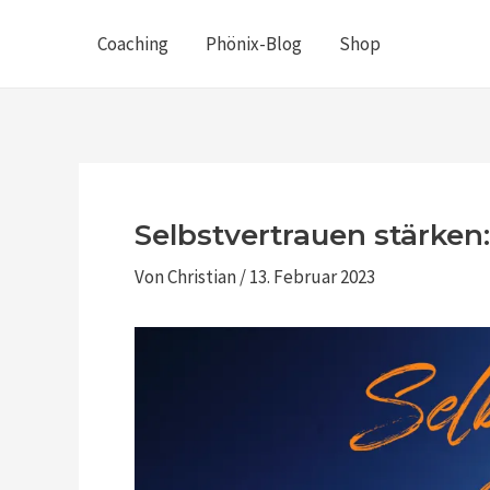
Zum
Post
Coaching
Phönix-Blog
Shop
Inhalt
navigation
springen
Selbstvertrauen stärken
Von
Christian
/
13. Februar 2023