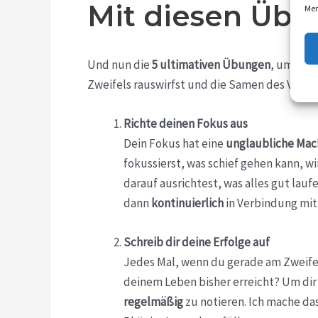
Mit diesen Übu
Mer
Und nun die
5 ultimativen Übungen
, um dei
Zweifels rauswirfst und die Samen des Vertra
Richte deinen Fokus aus
Dein Fokus hat eine
unglaubliche Mac
fokussierst, was schief gehen kann, w
darauf ausrichtest, was alles gut lauf
dann
kontinuierlich
in Verbindung mit 
Schreib dir deine Erfolge auf
Jedes Mal, wenn du gerade am Zweifel
deinem Leben bisher erreicht? Um dir 
regelmäßig
zu notieren. Ich mache da